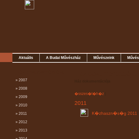
Aktuális
A Budai Művészház
Művészeink
Művész
H�z dokument�ci�ja
Ház dokumentációja
» 2007
Ház dokumentációja
» 2008
�sszes�t�h�z
]
» 2009
2011
» 2010
K�zhaszn�s�g 2011
» 2011
» 2012
» 2013
» 2014