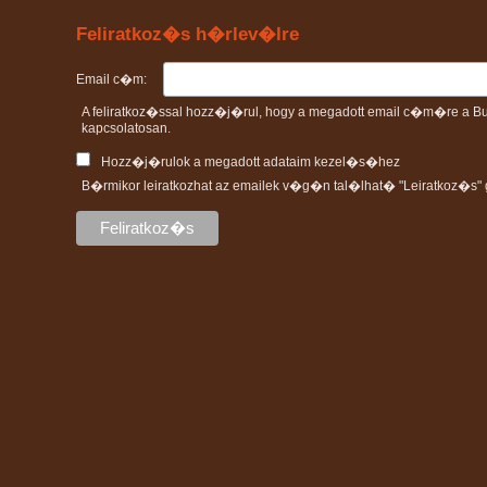
Feliratkoz�s h�rlev�lre
Email c�m:
A feliratkoz�ssal hozz�j�rul, hogy a megadott email c�m�re 
kapcsolatosan.
Hozz�j�rulok a megadott adataim kezel�s�hez
B�rmikor leiratkozhat az emailek v�g�n tal�lhat� "Leiratkoz�s" g