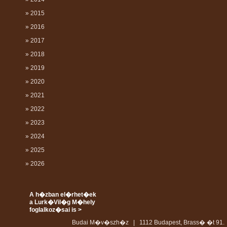
» 2015
» 2016
» 2017
» 2018
» 2019
» 2020
» 2021
» 2022
» 2023
» 2024
» 2025
» 2026
A h�zban el�rhet�ek
a Lurk�Vil�g M�hely
foglalkoz�sai is >
Budai M�v�szh�z | 1112 Budapest, Brass� �t 91. 