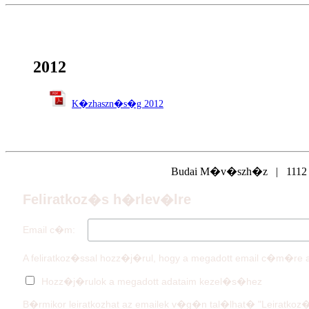
2012
K�zhaszn�s�g 2012
Budai M�v�szh�z | 1112 Bu
Feliratkoz�s h�rlev�lre
Email c�m:
A feliratkoz�ssal hozz�j�rul, hogy a megadott email c�m�r
Hozz�j�rulok a megadott adataim kezel�s�hez
B�rmikor leiratkozhat az emailek v�g�n tal�lhat� "Leiratkoz�s