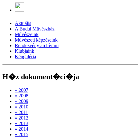
Aktuális
A Budai Művészház
Művészeink
Művészeti képzéseink
Rendezvény archívum
Klubjaink
Képgaléria
H�z dokument�ci�ja
» 2007
» 2008
» 2009
» 2010
» 2011
» 2012
» 2013
» 2014
» 2015