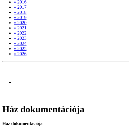
» 2016
» 2017
» 2018
» 2019
» 2020
» 2021
» 2022
» 2023
» 2024
» 2025
» 2026
A h�zban el�rhet�ek
a Lurk�Vil�g M�hely
foglalkoz�sai is >
Ház dokumentációja
Ház dokumentációja