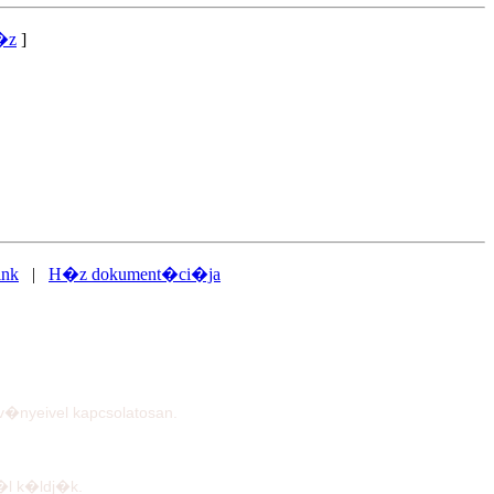
�z
]
ink
|
H�z dokument�ci�ja
�nyeivel kapcsolatosan.
�l k�ldj�k.