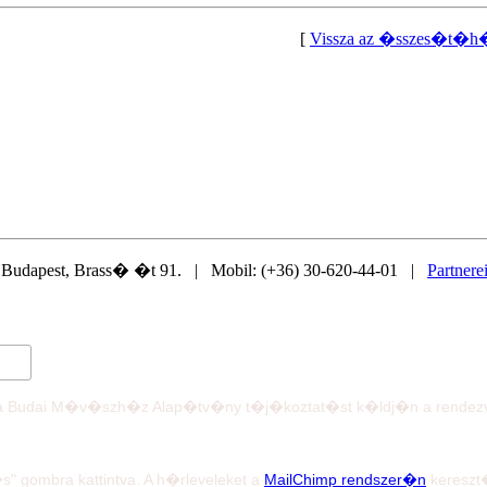
[
Vissza az �sszes�t�h
dapest, Brass� �t 91. | Mobil: (+36) 30-620-44-01 |
Partnere
e a Budai M�v�szh�z Alap�tv�ny t�j�koztat�st k�ldj�n a rendezv
" gombra kattintva. A h�rleveleket a
MailChimp rendszer�n
kereszt