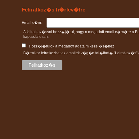
Feliratkoz�s h�rlev�lre
Email c�m:
A feliratkoz�ssal hozz�j�rul, hogy a megadott email c�m�re 
kapcsolatosan.
Hozz�j�rulok a megadott adataim kezel�s�hez
B�rmikor leiratkozhat az emailek v�g�n tal�lhat� "Leiratkoz�s" g