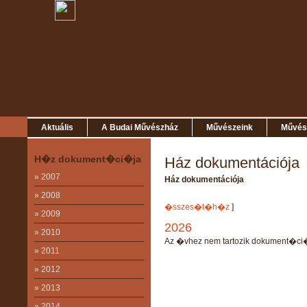
Aktuális
A Budai Művészház
Művészeink
Művész
H�z dokument�ci�ja
Ház dokumentációja
» 2007
Ház dokumentációja
» 2008
�sszes�t�h�z
]
» 2009
2026
» 2010
Az �vhez nem tartozik dokument�ci
» 2011
» 2012
» 2013
» 2014