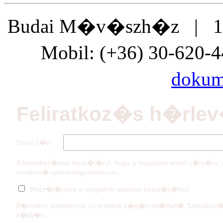
Budai M�v�szh�z | 111
Mobil: (+36) 30-620
doku
Feliratkoz�s h�rlev
Email c�m:
A feliratkoz�ssal hozz�j�rul, hogy a megadott email c�m�
rendezv�nyeivel kapcsolatosan.
Hozz�j�rulok a megadott adataim kezel�s�hez
B�rmikor leiratkozhat az emailek v�g�n tal�lhat� "Leiratkoz�s
k�ldj�k.