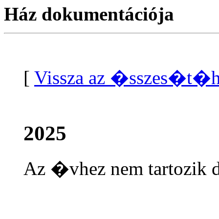
Ház dokumentációja
[
Vissza az �sszes�t
2025
Az �vhez nem tartozi