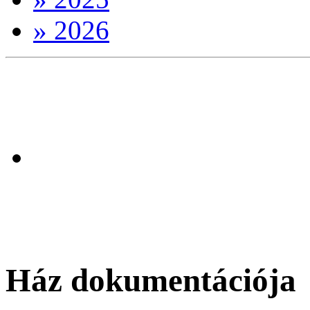
» 2026
A h�zban el�rhet
a Lurk�Vil�g M�
foglalkoz�sai is >
Ház dokumentációja